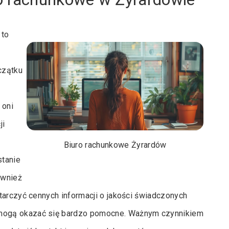
 to
czątku
 oni
ji
Biuro rachunkowe Żyrardów
stanie
ównież
tarczyć cennych informacji o jakości świadczonych
mogą okazać się bardzo pomocne. Ważnym czynnikiem