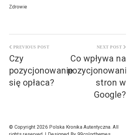
Zdrowie
Nawigacja
wpisu
Czy
Co wpływa na
pozycjonowanie
pozycjonowanie
się opłaca?
stron w
Google?
© Copyright 2026
Polska Kronika Autentyczna
. All
rights reserved.
|
Designed By
99colorthemes