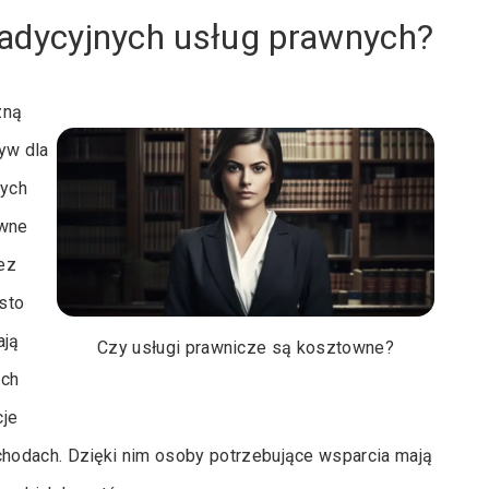
tradycyjnych usług prawnych?
zną
yw dla
zych
awne
ez
sto
ają
Czy usługi prawnicze są kosztowne?
ich
cje
hodach. Dzięki nim osoby potrzebujące wsparcia mają