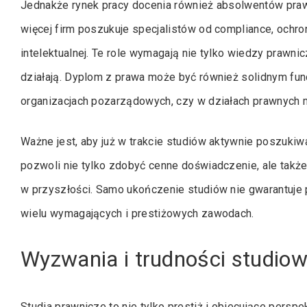
Jednakże rynek pracy docenia również absolwentów prawa,
więcej firm poszukuje specjalistów od compliance, ochr
intelektualnej. Te role wymagają nie tylko wiedzy prawnic
działają. Dyplom z prawa może być również solidnym fun
organizacjach pozarządowych, czy w działach prawnych 
Ważne jest, aby już w trakcie studiów aktywnie poszukiwa
pozwoli nie tylko zdobyć cenne doświadczenie, ale takż
w przyszłości. Samo ukończenie studiów nie gwarantuje p
wielu wymagających i prestiżowych zawodach.
Wyzwania i trudności studio
Studia prawnicze to nie tylko prestiż i obiecujące perspe