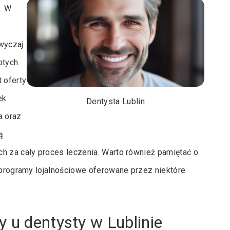
u. W
wyczaj
otych.
 oferty
ek
Dentysta Lublin
a oraz
ą
h za cały proces leczenia. Warto również pamiętać o
y programy lojalnościowe oferowane przez niektóre
 u dentysty w Lublinie