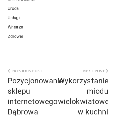
Uroda
Usługi
Wnętrza
Zdrowie
Nawigacja
wpisu
Pozycjonowanie
Wykorzystanie
sklepu
miodu
internetowego
wielokwiatoweg
Dąbrowa
w kuchni