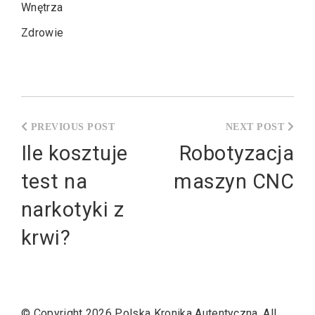
Wnętrza
Zdrowie
Nawigacja
wpisu
Ile kosztuje
Robotyzacja
test na
maszyn CNC
narkotyki z
krwi?
© Copyright 2026
Polska Kronika Autentyczna
. All