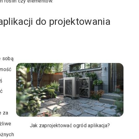
h roślin czy elementów.
aplikacji do projektowania
e sobą
wność
j.
ść
e za
żliwe
Jak zaprojektować ogród aplikacja?
óżnych