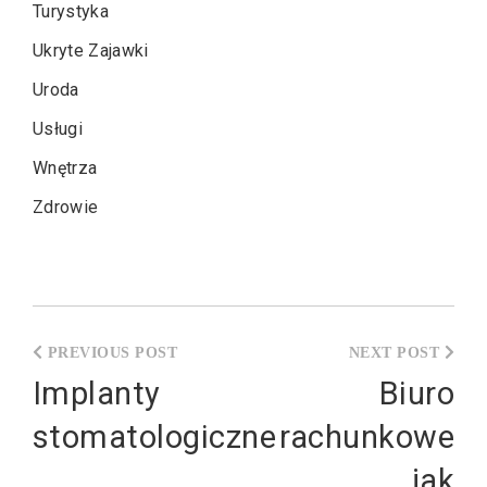
Turystyka
Ukryte Zajawki
Uroda
Usługi
Wnętrza
Zdrowie
Nawigacja
wpisu
Implanty
Biuro
stomatologiczne
rachunkowe
jak