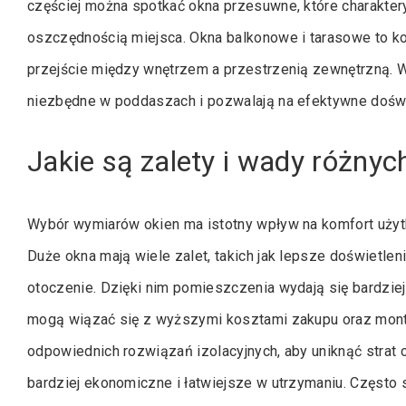
częściej można spotkać okna przesuwne, które charakter
oszczędnością miejsca. Okna balkonowe i tarasowe to kol
przejście między wnętrzem a przestrzenią zewnętrzną. W
niezbędne w poddaszach i pozwalają na efektywne doświe
Jakie są zalety i wady różny
Wybór wymiarów okien ma istotny wpływ na komfort uży
Duże okna mają wiele zalet, takich jak lepsze doświetle
otoczenie. Dzięki nim pomieszczenia wydają się bardziej
mogą wiązać się z wyższymi kosztami zakupu oraz mont
odpowiednich rozwiązań izolacyjnych, aby uniknąć strat c
bardziej ekonomiczne i łatwiejsze w utrzymaniu. Często