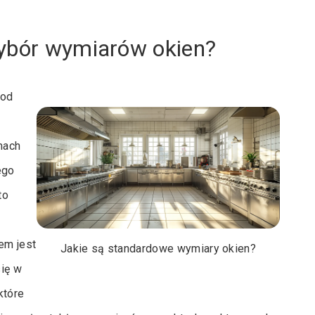
wybór wymiarów okien?
 od
mach
ego
to
em jest
Jakie są standardowe wymiary okien?
się w
które