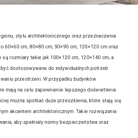
gionu, stylu architektonicznego oraz przeznaczenia
 to 60×60 cm, 80×80 cm, 90×90 cm, 120×120 cm oraz
 są rozmiary takie jak 100×120 cm, 120×140 cm, a
 być dostosowywane do indywidualnych potrzeb
towaniu przestrzeni. W przypadku budynków
óre mają na celu zapewnienie lepszego doświetlenia
j można spotkać duże przeszklenia, które stają się
znym akcentem architektonicznym. Takie rozwiązania
ania, aby spełniały normy bezpieczeństwa oraz