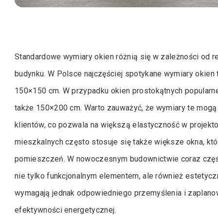
Standardowe wymiary okien różnią się w zależności od re
budynku. W Polsce najczęściej spotykane wymiary okien
150×150 cm. W przypadku okien prostokątnych popularne
także 150×200 cm. Warto zauważyć, że wymiary te mogą
klientów, co pozwala na większą elastyczność w projek
mieszkalnych często stosuje się także większe okna, kt
pomieszczeń. W nowoczesnym budownictwie coraz częście
nie tylko funkcjonalnym elementem, ale również estetyc
wymagają jednak odpowiedniego przemyślenia i zaplanow
efektywności energetycznej.