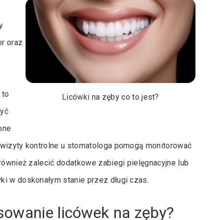
y
or oraz
 to
Licówki na zęby co to jest?
zyć
one
e wizyty kontrolne u stomatologa pomogą monitorować
 również zalecić dodatkowe zabiegi pielęgnacyjne lub
ki w doskonałym stanie przez długi czas.
sowanie licówek na zęby?