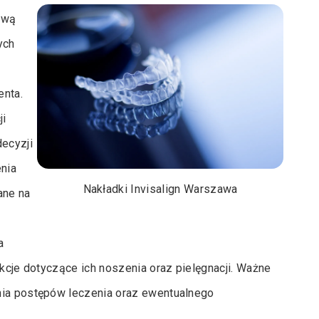
ową
ych
enta.
ji
ecyzji
nia
Nakładki Invisalign Warszawa
ane na
a
ukcje dotyczące ich noszenia oraz pielęgnacji. Ważne
nia postępów leczenia oraz ewentualnego