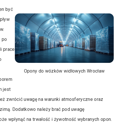
en być
wpływ
w.
, po
li prace
o
Opony do wózków widłowych Wrocław
yborem
 jest
nież zwrócić uwagę na warunki atmosferyczne oraz
e zimą. Dodatkowo należy brać pod uwagę
oże wpłynąć na trwałość i żywotność wybranych opon.