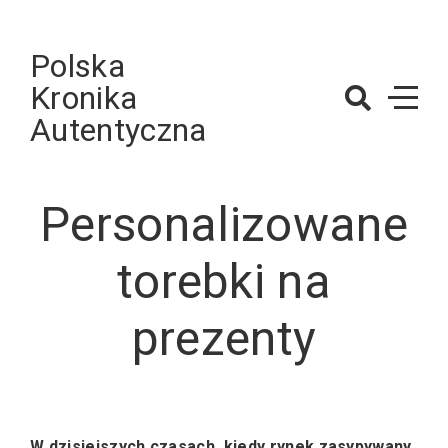
Skip
to
Polska
content
Kronika
Autentyczna
Personalizowane
torebki na
prezenty
W dzisiejszych czasach, kiedy rynek zasypywany