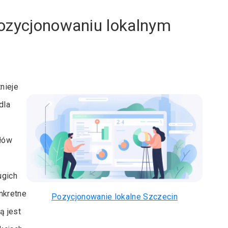
pozycjonowaniu lokalnym
nieje
dla
słów
ugich
nkretne
Pozycjonowanie lokalne Szczecin
ą jest