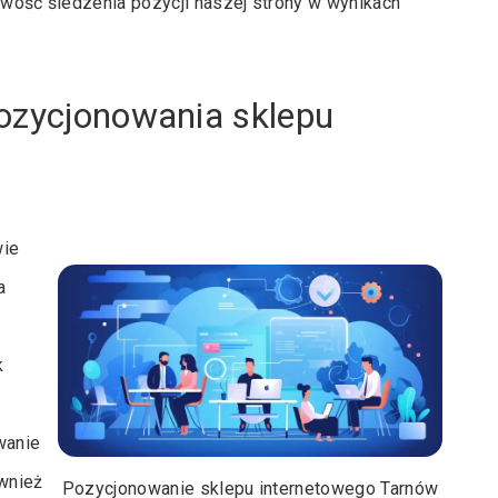
liwość śledzenia pozycji naszej strony w wynikach
pozycjonowania sklepu
wie
a
k
wanie
wnież
Pozycjonowanie sklepu internetowego Tarnów