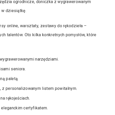
arzędzia ogrodnicze, doniczka z wygrawerowanym
 w dziesiątkę.
sy online, warsztaty, zestawy do rękodzieła –
ch talentów. Oto kilka konkretnych pomysłów, które
wygrawerowanymi narzędziami.
isami seniora.
ną paletą.
, z personalizowanym listem powitalnym.
na rękojeściach.
z eleganckim certyfikatem.