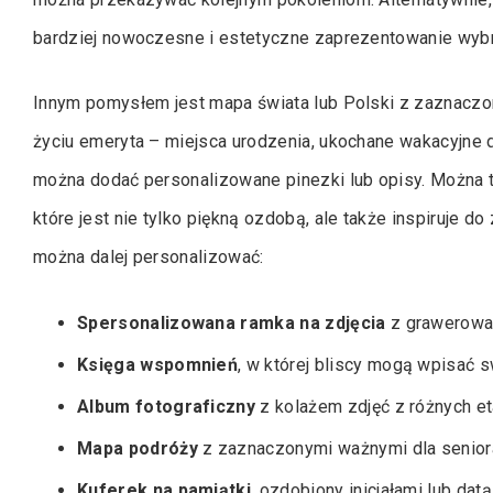
bardziej nowoczesne i estetyczne zaprezentowanie wybra
Innym pomysłem jest mapa świata lub Polski z zaznaczo
życiu emeryta – miejsca urodzenia, ukochane wakacyjne
można dodać personalizowane pinezki lub opisy. Można 
które jest nie tylko piękną ozdobą, ale także inspiruje do z
można dalej personalizować:
Spersonalizowana ramka na zdjęcia
z grawerowan
Księga wspomnień
, w której bliscy mogą wpisać
Album fotograficzny
z kolażem zdjęć z różnych e
Mapa podróży
z zaznaczonymi ważnymi dla senior
Kuferek na pamiątki
, ozdobiony inicjałami lub dat