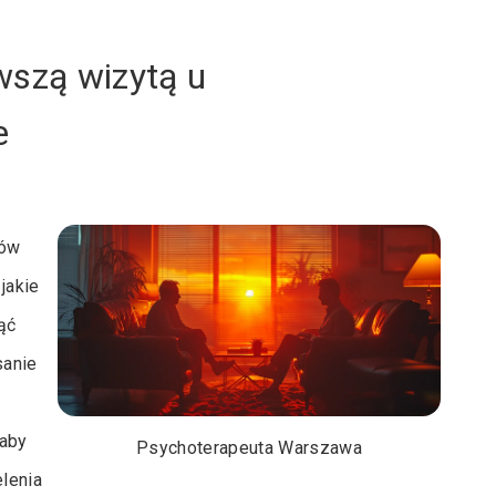
wszą wizytą u
e
tów
jakie
ąć
sanie
 aby
Psychoterapeuta Warszawa
lenia