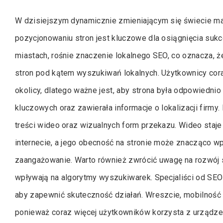
W dzisiejszym dynamicznie zmieniającym się świecie ma
pozycjonowaniu stron jest kluczowe dla osiągnięcia suk
miastach, rośnie znaczenie lokalnego SEO, co oznacza, ż
stron pod kątem wyszukiwań lokalnych. Użytkownicy cora
okolicy, dlatego ważne jest, aby strona była odpowiedni
kluczowych oraz zawierała informacje o lokalizacji firmy
treści wideo oraz wizualnych form przekazu. Wideo staj
internecie, a jego obecność na stronie może znacząco w
zaangażowanie. Warto również zwrócić uwagę na rozwój s
wpływają na algorytmy wyszukiwarek. Specjaliści od SE
aby zapewnić skuteczność działań. Wreszcie, mobilność
ponieważ coraz więcej użytkowników korzysta z urządzeń