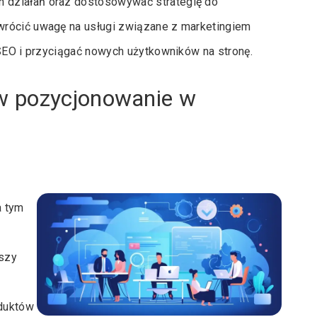
 działań oraz dostosowywać strategię do
wrócić uwagę na usługi związane z marketingiem
 SEO i przyciągać nowych użytkowników na stronę.
w pozycjonowanie w
a tym
kszy
oduktów