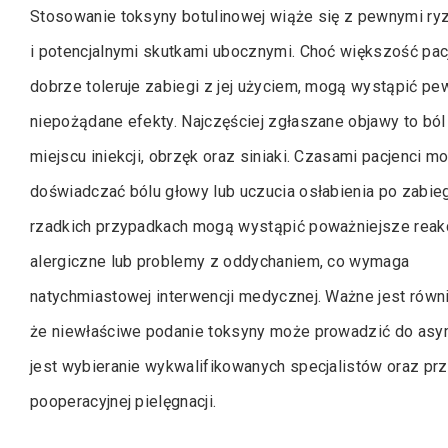
Stosowanie toksyny botulinowej wiąże się z pewnymi ry
i potencjalnymi skutkami ubocznymi. Choć większość pa
dobrze toleruje zabiegi z jej użyciem, mogą wystąpić pe
niepożądane efekty. Najczęściej zgłaszane objawy to ból
miejscu iniekcji, obrzęk oraz siniaki. Czasami pacjenci m
doświadczać bólu głowy lub uczucia osłabienia po zabie
rzadkich przypadkach mogą wystąpić poważniejsze reak
alergiczne lub problemy z oddychaniem, co wymaga
natychmiastowej interwencji medycznej. Ważne jest równi
że niewłaściwe podanie toksyny może prowadzić do asym
jest wybieranie wykwalifikowanych specjalistów oraz pr
pooperacyjnej pielęgnacji.