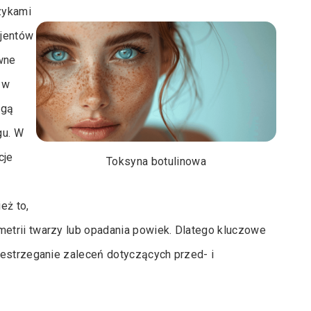
zykami
cjentów
wne
 w
ogą
gu. W
cje
Toksyna botulinowa
eż to,
etrii twarzy lub opadania powiek. Dlatego kluczowe
zestrzeganie zaleceń dotyczących przed- i