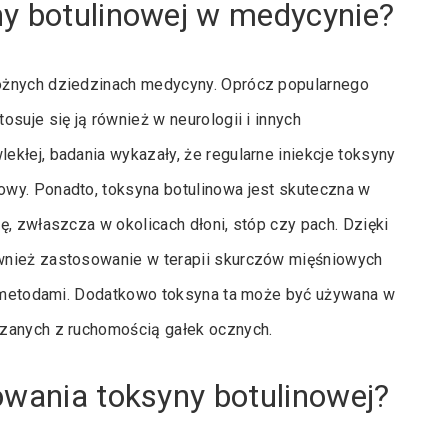
ny botulinowej w medycynie?
óżnych dziedzinach medycyny. Oprócz popularnego
suje się ją również w neurologii i innych
kłej, badania wykazały, że regularne iniekcje toksyny
wy. Ponadto, toksyna botulinowa jest skuteczna w
ę, zwłaszcza w okolicach dłoni, stóp czy pach. Dzięki
wnież zastosowanie w terapii skurczów mięśniowych
mi metodami. Dodatkowo toksyna ta może być używana w
ązanych z ruchomością gałek ocznych.
owania toksyny botulinowej?