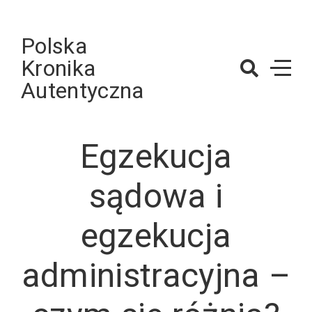
Skip
to
Polska
content
Kronika
Autentyczna
Egzekucja
sądowa i
egzekucja
administracyjna –