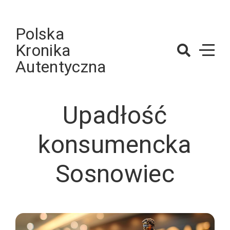
Skip
to
Polska
content
Kronika
Autentyczna
Upadłość
konsumencka
Sosnowiec