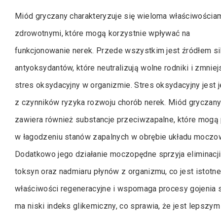
Miód gryczany charakteryzuje się wieloma właściwościa
zdrowotnymi, które mogą korzystnie wpływać na
funkcjonowanie nerek. Przede wszystkim jest źródłem si
antyoksydantów, które neutralizują wolne rodniki i zmniej
stres oksydacyjny w organizmie. Stres oksydacyjny jest 
z czynników ryzyka rozwoju chorób nerek. Miód gryczan
zawiera również substancje przeciwzapalne, które mog
w łagodzeniu stanów zapalnych w obrębie układu moczo
Dodatkowo jego działanie moczopędne sprzyja eliminacji
toksyn oraz nadmiaru płynów z organizmu, co jest istot
właściwości regeneracyjne i wspomaga procesy gojenia s
ma niski indeks glikemiczny, co sprawia, że jest lepszy