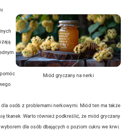
mi
lnych
szają
jednym
y
ą pomóc
Miód gryczany na nerki
wego.
ne dla osób z problemami nerkowymi. Miód ten ma także
ię tkanek. Warto również podkreślić, że miód gryczany
m wyborem dla osób dbających o poziom cukru we krwi.