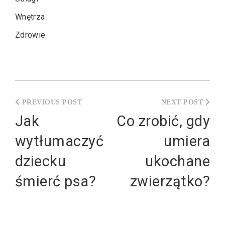
Wnętrza
Zdrowie
Nawigacja
wpisu
Jak
Co zrobić, gdy
wytłumaczyć
umiera
dziecku
ukochane
śmierć psa?
zwierzątko?