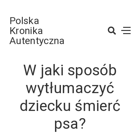
Skip
to
Polska
content
Kronika
Autentyczna
W jaki sposób
wytłumaczyć
dziecku śmierć
psa?