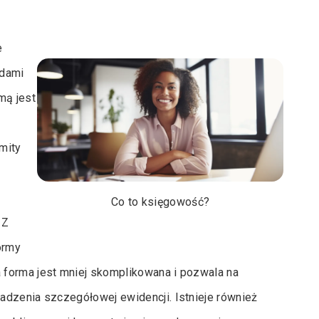
e
odami
mą jest
imity
Co to księgowość?
 Z
ormy
 forma jest mniej skomplikowana i pozwala na
adzenia szczegółowej ewidencji. Istnieje również