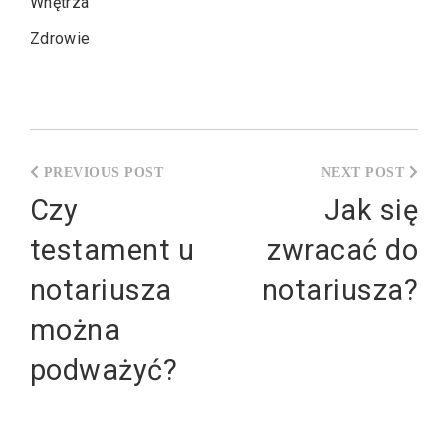
Wnętrza
Zdrowie
Nawigacja
wpisu
Czy
Jak się
testament u
zwracać do
notariusza
notariusza?
można
podważyć?